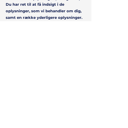
Du har ret til at få indsigt i de
oplysninger, som vi behandler om dig,
samt en række yderligere oplysninger.
Ret til berigtigelse (rettelse)
Du har ret til at få urigtige oplysninger
om dig selv rettet.
Ret til sletning
I særlige tilfælde har du ret til at få
slettet oplys
ninger om dig, inden
tidspunktet for vores almindelige
generelle sletning indtræffer.
Ret til begrænsning af behandling
Du har i visse tilfælde ret til at få
behandlingen af dine personoplysninger
begrænset. Hvis du har ret til at få
begrænset behandlingen, må vi
fremover kun behandle oplysningerne –