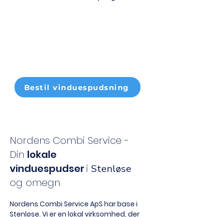
Kontakt os i dag
Få et
uforpligtende tilbud
, i dag -
ring på
42 52 18 36
, eller brug
bestillingsformularen.
Bestil vinduespudsning
Nordens Combi Service -
Din
lokale
vinduespudser
i
Stenløse
og omegn.
Nordens Combi Service ApS har base i
Stenløse. Vi er en lokal virksomhed, der